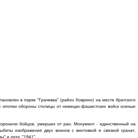
ановлен в парке "Грачевка" (район Ховрино) на месте братского
й эпопеи обороны столицы от немецко-фашистских войск осенью
хоронили бойцов, умерших от ран. Монумент - единственный на
ыбиты изображения двух воинов с винтовкой и связкой гранат,
" и дата: "1941".