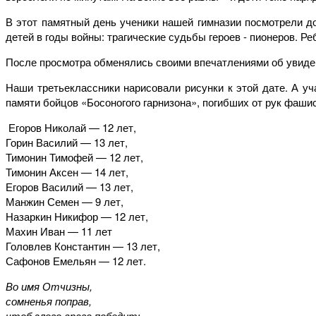
В этот памятный день ученики нашей гимназии посмотрели д
детей в годы войны: трагические судьбы героев - пионеров. 
После просмотра обменялись своими впечатлениями об увиде
Наши третьеклассники нарисовали рисунки к этой дате. А у
памяти бойцов «Босоногого гарнизона», погибших от рук фаши
Егоров Николай — 12 лет,
Горин Василий — 13 лет,
Тимонин Тимофей — 12 лет,
Тимонин Аксен — 14 лет,
Егоров Василий — 13 лет,
Манжин Семен — 9 лет,
Назаркин Никифор — 12 лет,
Махин Иван — 11 лет
Головлев Константин — 13 лет,
Сафонов Емельян — 12 лет.
Во имя Отчизны,
сомненья поправ,
чтоб злого врага победить,