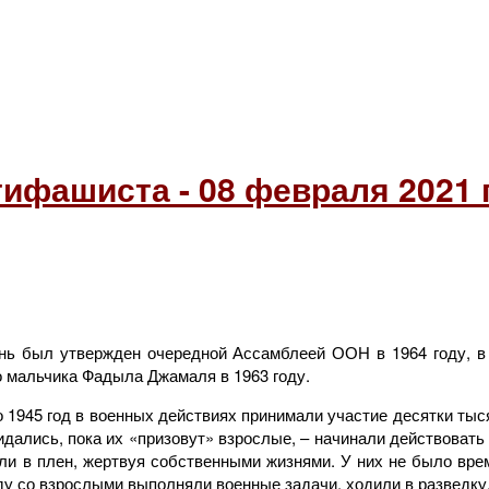
ифашиста - 08 февраля 2021 г
ень был утвержден очередной Ассамблеей ООН в 1964 году, в
о мальчика Фадыла Джамаля в 1963 году.
о 1945 год в военных действиях принимали участие десятки ты
дались, пока их «призовут» взрослые, – начинали действовать
и в плен, жертвуя собственными жизнями. У них не было врем
яду со взрослыми выполняли военные задачи, ходили в разведк