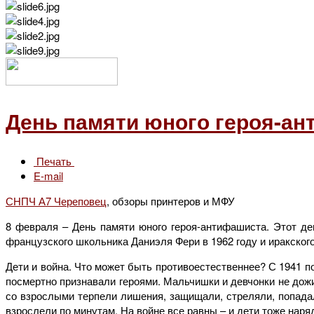
День памяти юного героя-ант
Печать
E-mail
СНПЧ А7 Череповец
, обзоры принтеров и МФУ
8 февраля – День памяти юного героя-антифашиста. Этот д
французского школьника Даниэля Фери в 1962 году и иракског
Дети и война. Что может быть противоестественнее? С 1941 п
посмертно признавали героями. Мальчишки и девчонки не дожи
со взрослыми терпели лишения, защищали, стреляли, попадал
взрослели по минутам. На войне все равны – и дети тоже нар